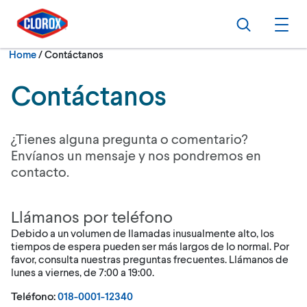
Skip to main navigation
Skip to content
Skip to footer
Search
Ope
Current:
Home
/
Contáctanos
Contáctanos
¿Tienes alguna pregunta o comentario?
Envíanos un mensaje y nos pondremos en
contacto.
Llámanos por teléfono
Debido a un volumen de llamadas inusualmente alto, los
tiempos de espera pueden ser más largos de lo normal. Por
favor, consulta nuestras preguntas frecuentes. Llámanos de
lunes a viernes, de 7:00 a 19:00.
Teléfono:
018-0001-12340