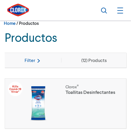
Skip to main navigation
Skip to content
Skip to footer
Search
Ope
Current:
Home
/
Productos
Productos
Filter
(
12
) Products
®
Kills
Clorox
Covid-19
Toallitas Desinfectantes
Virus*