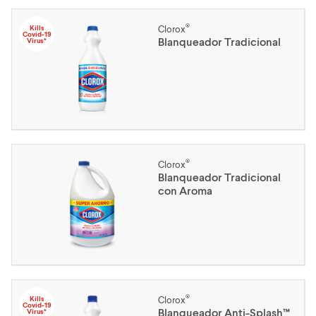
®
Kills
Clorox
Covid-19
Blanqueador Tradicional
Virus*
®
Clorox
Blanqueador Tradicional
con Aroma
®
Kills
Clorox
Covid-19
Blanqueador Anti-Splash™
Virus*