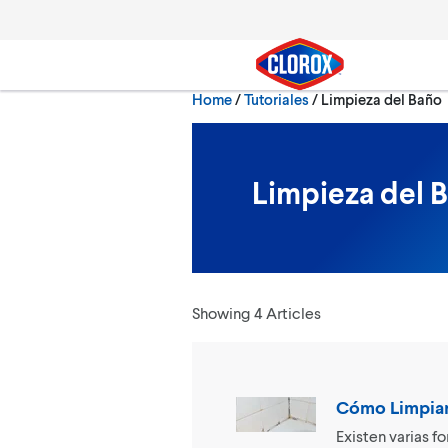
Skip to main navigation
Skip to content
Skip to footer
Current:
Home
/
Tutoriales
Limpieza del Baño
Search
Limpieza del 
Showing 4 Articles
Cómo Limpiar
Existen varias f