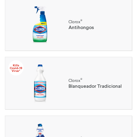
®
Clorox
Antihongos
Kills
Covid-19
Virus*
®
Clorox
Blanqueador Tradicional