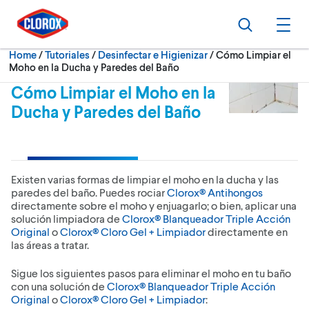
Skip to main navigation
Skip to content
Skip to footer
Search
Ope
Current:
Home
/
Tutoriales
Desinfectar e Higienizar
Cómo Limpiar el
Moho en la Ducha y Paredes del Baño
Cómo Limpiar el Moho en la
Ducha y Paredes del Baño
Existen varias formas de limpiar el moho en la ducha y las
paredes del baño. Puedes rociar
Clorox® Antihongos
directamente sobre el moho y enjuagarlo; o bien, aplicar una
solución limpiadora de
Clorox® Blanqueador Triple Acción
Original
o
Clorox® Cloro Gel + Limpiador
directamente en
las áreas a tratar.
Sigue los siguientes pasos para eliminar el moho en tu baño
con una solución de
Clorox® Blanqueador Triple Acción
Original
o
Clorox® Cloro Gel + Limpiador
: