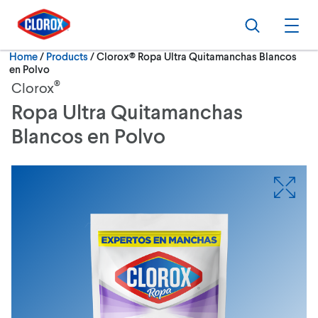
Skip to main navigation
Skip to content
Skip to footer
Search
Ope
Current:
Home
/
Products
Clorox® Ropa Ultra Quitamanchas Blancos
en Polvo
®
Clorox
Ropa Ultra Quitamanchas
Blancos en Polvo