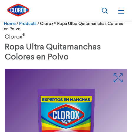
Skip to main navigation
Skip to content
Skip to footer
Search
Ope
Current:
Home
/
Products
Clorox® Ropa Ultra Quitamanchas Colores
en Polvo
®
Clorox
Ropa Ultra Quitamanchas
Colores en Polvo