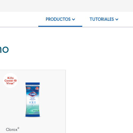
PRODUCTOS
TUTORIALES
ho
Kills
Covid-19
Virus*
®
Clorox