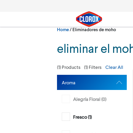
Skip to main navigation
Skip to content
Skip to footer
Current:
Home
/
Eliminadores de moho
Search
eliminar el mo
(
1
) Products
(
1
) Filters
Clear All
Aroma
Alegría Floral (
0
)
Fresco (
1
)