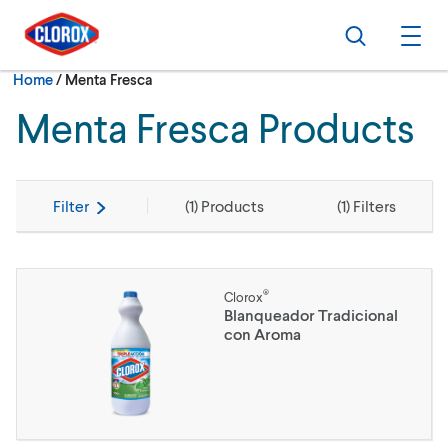
Skip to main navigation
Skip to content
Skip to footer
Search
Ope
Current:
Home
/
Menta Fresca
Menta Fresca Products
Filter
(
1
) Products
(
1
) Filters
®
Clorox
Blanqueador Tradicional
con Aroma