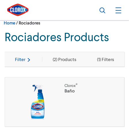
Skip to main navigation
Skip to content
Skip to footer
Search
Ope
Current:
Home
/
Rociadores
Rociadores Products
Filter
(
2
) Products
(
1
) Filters
®
Clorox
Baño