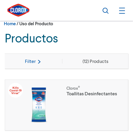
Skip to main navigation
Skip to content
Skip to footer
Search
Ope
Current:
Home
/
Uso del Producto
Productos
Filter
(
12
) Products
®
Kills
Clorox
Covid-19
Toallitas Desinfectantes
Virus*