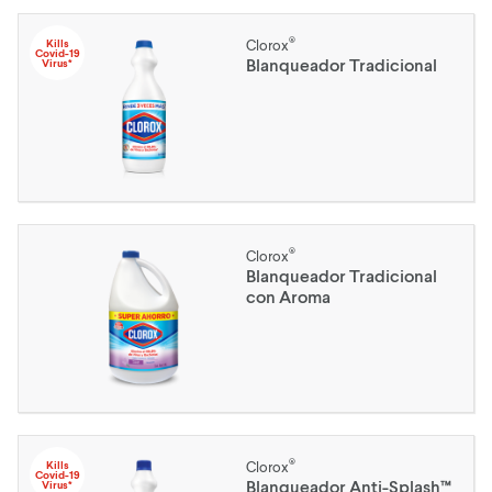
®
Kills
Clorox
Covid-19
Blanqueador Tradicional
Virus*
®
Clorox
Blanqueador Tradicional
con Aroma
®
Kills
Clorox
Covid-19
Blanqueador Anti-Splash™
Virus*